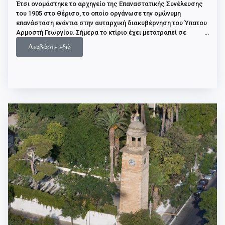
Έτσι ονομάστηκε το αρχηγείο της Επαναστατικής Συνέλευσης
του 1905 στο Θέρισο, το οποίο οργάνωσε την ομώνυμη
επανάσταση ενάντια στην αυταρχική διακυβέρνηση του Ύπατου
Αρμοστή Γεωργίου. Σήμερα το κτίριο έχει μετατραπεί σε
μουσείο, στο οποίο εκτίθενται όπλα και άλλα αντικείμενα
Διαβάστε εδώ
εκείνης της περιόδου, καθώς και τεκμήρια της επαναστατικής
δράσης του Ελευθερίου Βενιζέλου.