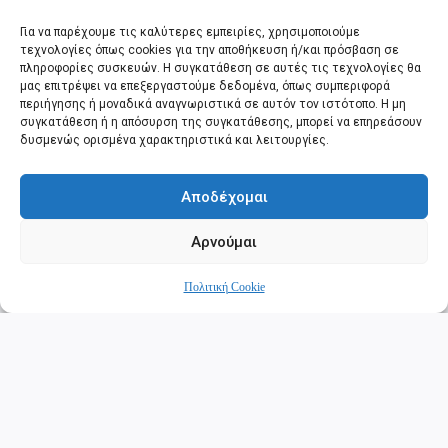
Για να παρέχουμε τις καλύτερες εμπειρίες, χρησιμοποιούμε
τεχνολογίες όπως cookies για την αποθήκευση ή/και πρόσβαση σε
πληροφορίες συσκευών. Η συγκατάθεση σε αυτές τις τεχνολογίες θα
μας επιτρέψει να επεξεργαστούμε δεδομένα, όπως συμπεριφορά
περιήγησης ή μοναδικά αναγνωριστικά σε αυτόν τον ιστότοπο. Η μη
συγκατάθεση ή η απόσυρση της συγκατάθεσης, μπορεί να επηρεάσουν
δυσμενώς ορισμένα χαρακτηριστικά και λειτουργίες.
Βενιζέλειο Ωδείο
Το Βενιζέλειο Ωδείο Χανίων βρίσκεται στην οδό Νικηφόρου
Φωκά και στεγάζεται σ’ ένα ιδιόκτητο νεοκλασικό κτίριο που
Αποδέχομαι
θεμελιώθηκε το1931 με δαπάνη της Έλενας Βενιζέλου. Διαθέτει
αίθουσα θεάτρου, με σκηνή και εξώστη, χωρητικότητας 300
Αρνούμαι
περίπου θέσεων και ανήκει στο “Σύνδεσμο για τη διάδοση των
Διαβάστε εδώ
Καλών Τεχνών στην Κρήτη”. Σήμερα φιλοξενεί το ΔΗ.ΠΕ.ΘΕ.
Κρήτης και τη μικτή Χορωδία Χανίων.
Πολιτική Cookie