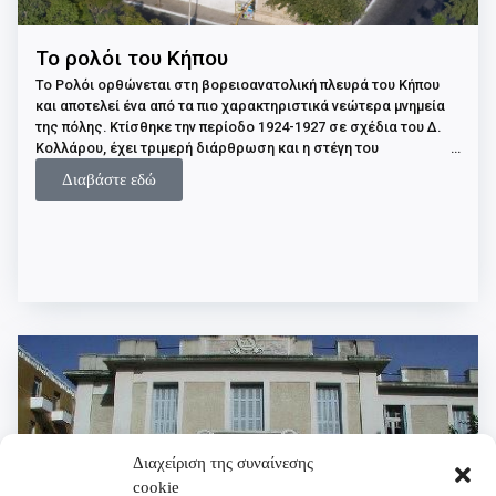
Το ρολόι του Κήπου
Το Ρολόι ορθώνεται στη βορειοανατολική πλευρά του Κήπου
και αποτελεί ένα από τα πιο χαρακτηριστικά νεώτερα μνημεία
της πόλης. Κτίσθηκε την περίοδο 1924-1927 σε σχέδια του Δ.
Κολλάρου, έχει τριμερή διάρθρωση και η στέγη του
διαμορφώνεται σε κυκλικό περίπτερο. Σήμερα έχει συνδεθεί
Διαβάστε εδώ
άρρηκτα με την ιστορική διαδρομή του Κήπου και αποτελεί
σύμβολο και αναπόσπαστο κομμάτι του.
Διαχείριση της συναίνεσης
cookie