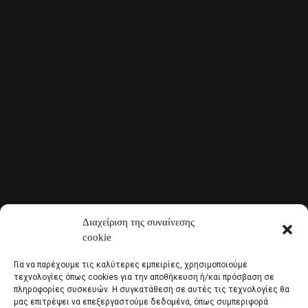
Διαχείριση της συναίνεσης
cookie
Για να παρέχουμε τις καλύτερες εμπειρίες, χρησιμοποιούμε
τεχνολογίες όπως cookies για την αποθήκευση ή/και πρόσβαση σε
πληροφορίες συσκευών. Η συγκατάθεση σε αυτές τις τεχνολογίες θα
μας επιτρέψει να επεξεργαστούμε δεδομένα, όπως συμπεριφορά