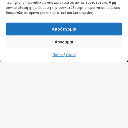
περιήγησης ή μοναδικά αναγνωριστικά σε αυτόν τον ιστότοπο. Η μη
συγκατάθεση ή η απόσυρση της συγκατάθεσης, μπορεί να επηρεάσουν
δυσμενώς ορισμένα χαρακτηριστικά και λειτουργίες.
Αποδέχομαι
Αρνούμαι
Πολιτική Cookie
τη συγχρηματοδότηση της Ελλάδας
 της Ευρωπαϊκής Ένωσης - Ε.Τ.Π.Α.