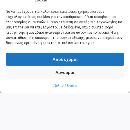
cookie
Για να παρέχουμε τις καλύτερες εμπειρίες, χρησιμοποιούμε
τεχνολογίες όπως cookies για την αποθήκευση ή/και πρόσβαση σε
πληροφορίες συσκευών. Η συγκατάθεση σε αυτές τις τεχνολογίες θα
μας επιτρέψει να επεξεργαστούμε δεδομένα, όπως συμπεριφορά
περιήγησης ή μοναδικά αναγνωριστικά σε αυτόν τον ιστότοπο. Η μη
συγκατάθεση ή η απόσυρση της συγκατάθεσης, μπορεί να επηρεάσουν
δυσμενώς ορισμένα χαρακτηριστικά και λειτουργίες.
Αποδέχομαι
Αρνούμαι
Πολιτική Cookie
Βενιζέλειο Ωδείο
Το Βενιζέλειο Ωδείο Χανίων βρίσκεται στην οδό Νικηφόρου
Φωκά και στεγάζεται σ’ ένα ιδιόκτητο νεοκλασικό κτίριο που
θεμελιώθηκε το1931 με δαπάνη της Έλενας Βενιζέλου. Διαθέτει
αίθουσα θεάτρου, με σκηνή και εξώστη, χωρητικότητας 300
περίπου θέσεων και ανήκει στο “Σύνδεσμο για τη διάδοση των
Διαβάστε εδώ
Καλών Τεχνών στην Κρήτη”. Σήμερα φιλοξενεί το ΔΗ.ΠΕ.ΘΕ.