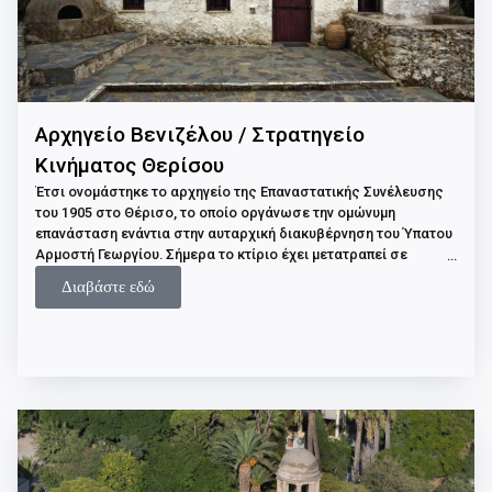
Αρχηγείο Βενιζέλου / Στρατηγείο
Κινήματος Θερίσου
Έτσι ονομάστηκε το αρχηγείο της Επαναστατικής Συνέλευσης
του 1905 στο Θέρισο, το οποίο οργάνωσε την ομώνυμη
επανάσταση ενάντια στην αυταρχική διακυβέρνηση του Ύπατου
Αρμοστή Γεωργίου. Σήμερα το κτίριο έχει μετατραπεί σε
μουσείο, στο οποίο εκτίθενται όπλα και άλλα αντικείμενα
Διαβάστε εδώ
εκείνης της περιόδου, καθώς και τεκμήρια της επαναστατικής
δράσης του Ελευθερίου Βενιζέλου.