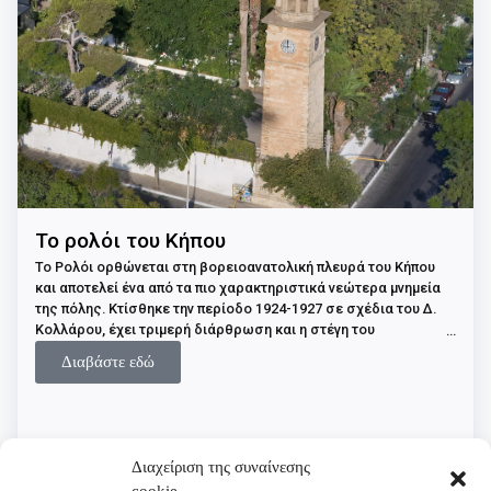
Το ρολόι του Κήπου
Το Ρολόι ορθώνεται στη βορειοανατολική πλευρά του Κήπου
και αποτελεί ένα από τα πιο χαρακτηριστικά νεώτερα μνημεία
της πόλης. Κτίσθηκε την περίοδο 1924-1927 σε σχέδια του Δ.
Κολλάρου, έχει τριμερή διάρθρωση και η στέγη του
διαμορφώνεται σε κυκλικό περίπτερο. Σήμερα έχει συνδεθεί
Διαβάστε εδώ
άρρηκτα με την ιστορική διαδρομή του Κήπου και αποτελεί
σύμβολο και αναπόσπαστο κομμάτι του.
Διαχείριση της συναίνεσης