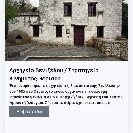
Αρχηγείο Βενιζέλου / Στρατηγείο
Κινήματος Θερίσου
Έτσι ονομάστηκε το αρχηγείο της Επαναστατικής Συνέλευσης
του 1905 στο Θέρισο, το οποίο οργάνωσε την ομώνυμη
επανάσταση ενάντια στην αυταρχική διακυβέρνηση του Ύπατου
Αρμοστή Γεωργίου. Σήμερα το κτίριο έχει μετατραπεί σε
μουσείο, στο οποίο εκτίθενται όπλα και άλλα αντικείμενα
Διαβάστε εδώ
εκείνης της περιόδου, καθώς και τεκμήρια της επαναστατικής
δράσης του Ελευθερίου Βενιζέλου.