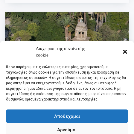
Διαχείριση της συναίνεσης
cookie
Για να παρέχουμε τις καλύτερες εμπειρίες, χρησιμοποιούμε
τεχνολογίες όπως cookies για την αποθήκευση ή/και πρόσβαση σε
πληροφορίες συσκευών. Η συγκατάθεση σε αυτές τις τεχνολογίες θα
μας επιτρέψει να επεξεργαστούμε δεδομένα, όπως συμπεριφορά
περιήγησης ή μοναδικά αναγνωριστικά σε αυτόν τον ιστότοπο. Η μη
συγκατάθεση ή η απόσυρση της συγκατάθεσης, μπορεί να επηρεάσουν
Το ρολόι του Κήπου
δυσμενώς ορισμένα χαρακτηριστικά και λειτουργίες.
Το Ρολόι ορθώνεται στη βορειοανατολική πλευρά του Κήπου
και αποτελεί ένα από τα πιο χαρακτηριστικά νεώτερα μνημεία
Αποδέχομαι
της πόλης. Κτίσθηκε την περίοδο 1924-1927 σε σχέδια του Δ.
Κολλάρου, έχει τριμερή διάρθρωση και η στέγη του
Αρνούμαι
διαμορφώνεται σε κυκλικό περίπτερο. Σήμερα έχει συνδεθεί
Διαβάστε εδώ