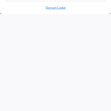
άρρηκτα με την ιστορική διαδρομή του Κήπου και αποτελεί
σύμβολο και αναπόσπαστο κομμάτι του.
Πολιτική Cookie
Βενιζέλειο Ωδείο