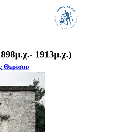
ΚΗ ΑΝΑΔΡΟΜΗ
ΤΗΣ ΠΟΛΗΣ 
Εκπαιδευτικά παιχνίδια
Ιστορική αναδρομή
898μ.χ.- 1913μ.χ.)
ς Θερίσου