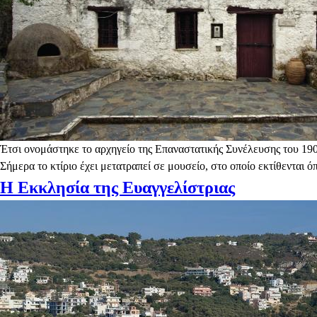
Έτσι ονομάστηκε το αρχηγείο της Επαναστατικής Συνέλευσης του 1
Σήμερα το κτίριο έχει μετατραπεί σε μουσείο, στο οποίο εκτίθενται 
Η Εκκλησία της Ευαγγελίστριας